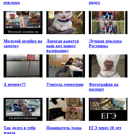
реклама
видел
Молодой хозяйке на
Дорогая кажется
Лучшая реклама
заметку
наш кот нашел
Ростишка
валерьянку
А почему??
Учитель геометрии
Фотография на
паспорт
Так долго я тебя
Пожиратель тьмы
ЕГЭ через 10 лет
ждала