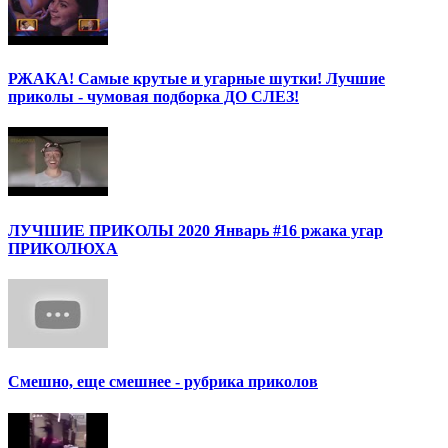
РЖАКА! Самые крутые и угарные шутки! Лучшие
приколы - чумовая подборка ДО СЛЕЗ!
ЛУЧШИЕ ПРИКОЛЫ 2020 Январь #16 ржака угар
ПРИКОЛЮХА
Смешно, еще смешнее - рубрика приколов