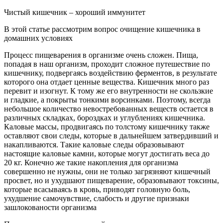
Чистый кишечник – хороший иммунитет
В этой статье рассмотрим вопрос очищение кишечника в
домашних условиях
Процесс пищеварения в организме очень сложен. Пища,
попадая в наш организм, проходит сложное путешествие по
кишечнику, подвергаясь воздействию ферментов, в результате
которого она отдает ценные вещества. Кишечник много раз
перевит и изогнут. К тому же его внутренности не скользкие
и гладкие, а покрыты тонкими ворсинками. Поэтому, всегда
небольшое количество невостребованных веществ остается в
различных складках, бороздках и углублениях кишечника.
Каловые массы, продвигаясь по толстому кишечнику также
оставляют свои следы, которые в дальнейшем затвердивший и
накапливаются. Такие каловые следы образовывают
настоящие каловые камни, которые могут достигать веса до
20 кг. Конечно же такие накопления для организма
совершенно не нужны, они не только загрязняют кишечный
просвет, но и ухудшают пищеварение, образовывают токсины,
которые всасываясь в кровь, приводят головную боль,
ухудшение самочувствие, слабость и другие признаки
зашлокованости организма