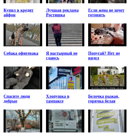
Купил в кредит
Лучшая реклама
Если жена не хочет
айфон
Ростишка
готовить
Собака офигевака
Я настырный не
Попугай? Нет не
сдаюсь
видел
Спасите люди
Хлопушка в
Белочка рыжая,
добрые
тампаксе
горячка белая