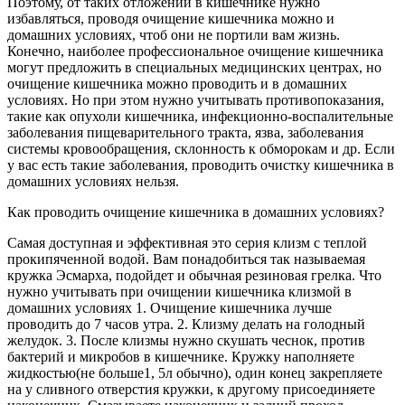
Поэтому, от таких отложений в кишечнике нужно
избавляться, проводя очищение кишечника можно и
домашних условиях, чтоб они не портили вам жизнь.
Конечно, наиболее профессиональное очищение кишечника
могут предложить в специальных медицинских центрах, но
очищение кишечника можно проводить и в домашних
условиях. Но при этом нужно учитывать противопоказания,
такие как опухоли кишечника, инфекционно-воспалительные
заболевания пищеварительного тракта, язва, заболевания
системы кровообращения, склонность к обморокам и др. Если
у вас есть такие заболевания, проводить очистку кишечника в
домашних условиях нельзя.
Как проводить очищение кишечника в домашних условиях?
Самая доступная и эффективная это серия клизм с теплой
прокипяченной водой. Вам понадобиться так называемая
кружка Эсмарха, подойдет и обычная резиновая грелка. Что
нужно учитывать при очищении кишечника клизмой в
домашних условиях 1. Очищение кишечника лучше
проводить до 7 часов утра. 2. Клизму делать на голодный
желудок. 3. После клизмы нужно скушать чеснок, против
бактерий и микробов в кишечнике. Кружку наполняете
жидкостью(не больше1, 5л обычно), один конец закрепляете
на у сливного отверстия кружки, к другому присоединяете