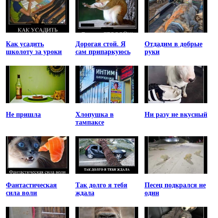
Как усадить
Дорогая стой. Я
Отдадим в добрые
школоту за уроки
сам припаркуюсь
руки
Не пришла
Хлопушка в
Ни разу не вкусный
тампаксе
Фантастическая
Так долго я тебя
Песец подкрался не
сила воли
ждала
один