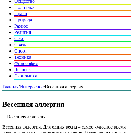
Общество
Политика
Право
Природа
Разное
Религия
Секс
Связь
Спорт
Техника
Философия
Человек
Экономика
Главная
/
Интересное
/
Весенняя аллергия
Весенняя аллергия
Весенняя аллергия
Весенняя аллергия. Для одних весна – самое чудесное время
года, для других – сезонное испытание. В мае пылит тополь,