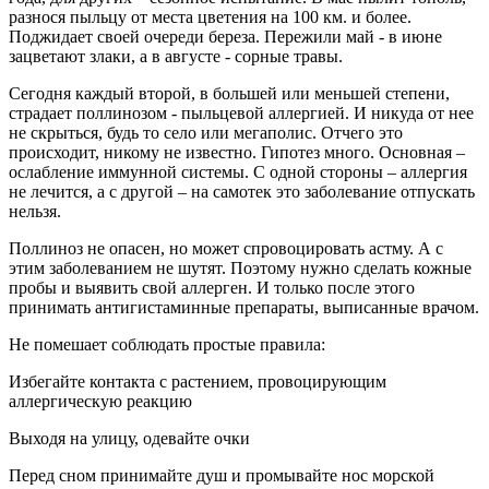
разнося пыльцу от места цветения на 100 км. и более.
Поджидает своей очереди береза. Пережили май - в июне
зацветают злаки, а в августе - сорные травы.
Сегодня каждый второй, в большей или меньшей степени,
страдает поллинозом - пыльцевой аллергией. И никуда от нее
не скрыться, будь то село или мегаполис. Отчего это
происходит, никому не известно. Гипотез много. Основная –
ослабление иммунной системы. С одной стороны – аллергия
не лечится, а с другой – на самотек это заболевание отпускать
нельзя.
Поллиноз не опасен, но может спровоцировать астму. А с
этим заболеванием не шутят. Поэтому нужно сделать кожные
пробы и выявить свой аллерген. И только после этого
принимать антигистаминные препараты, выписанные врачом.
Не помешает соблюдать простые правила:
Избегайте контакта с растением, провоцирующим
аллергическую реакцию
Выходя на улицу, одевайте очки
Перед сном принимайте душ и промывайте нос морской