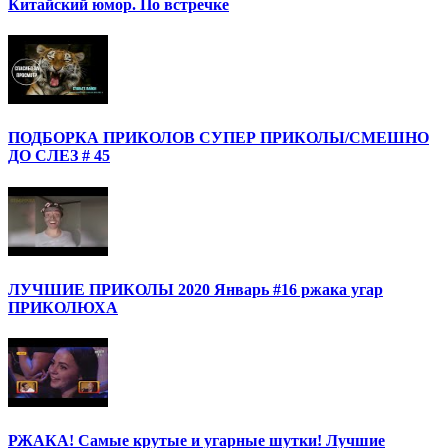
Китайский юмор. По встречке
ПОДБОРКА ПРИКОЛОВ СУПЕР ПРИКОЛЫ/СМЕШНО
ДО СЛЕЗ # 45
ЛУЧШИЕ ПРИКОЛЫ 2020 Январь #16 ржака угар
ПРИКОЛЮХА
РЖАКА! Самые крутые и угарные шутки! Лучшие