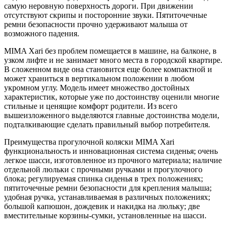
самую неровную поверхность дороги. При движении
отсутствуют скрипы и посторонние звуки. Пятиточечные
ремни безопасности прочно удерживают малыша от
возможного падения.
MIMA Xari без проблем помещается в машине, на балконе, в
узком лифте и не занимает много места в городской квартире.
В сложенном виде она становится еще более компактной и
может храниться в вертикальном положении в любом
укромном углу. Модель имеет множество достойных
характеристик, которые уже по достоинству оценили многие
стильные и ценящие комфорт родители. Из всего
вышеизложенного выделяются главные достоинства модели,
подталкивающие сделать правильный выбор потребителя.
Преимущества прогулочной коляски MIMA Xari
функциональность и инновационная система сиденья; очень
легкое шасси, изготовленное из прочного материала; наличие
отдельной люльки с прочными ручками и прогулочного
блока; регулируемая спинка сиденья в трех положениях;
пятиточечные ремни безопасности для крепления малыша;
удобная ручка, устанавливаемая в различных положениях;
большой капюшон, дождевик и накидка на люльку; две
вместительные корзины-сумки, установленные на шасси.