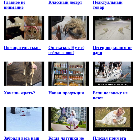
Главное не
Классный десерт
Неактуальный
внимание
товар
Пожиратель тьмы
Он сказал. Ну всё
Песец подкрался не
сейчас спою!
один
Хочешь жрать?
Новая продукция
Если человеку не
везет
Забрали весь наш
Когда лягушка не
Плохая примета