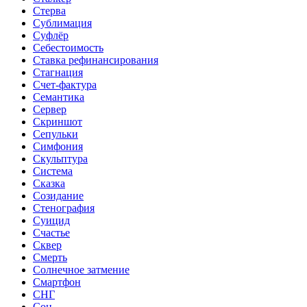
Стерва
Сублимация
Суфлёр
Себестоимость
Ставка рефинансирования
Стагнация
Счет-фактура
Семантика
Сервер
Скриншот
Сепульки
Симфония
Скульптура
Система
Сказка
Созидание
Стенография
Суицид
Счастье
Сквер
Смерть
Солнечное затмение
Смартфон
СНГ
Сон