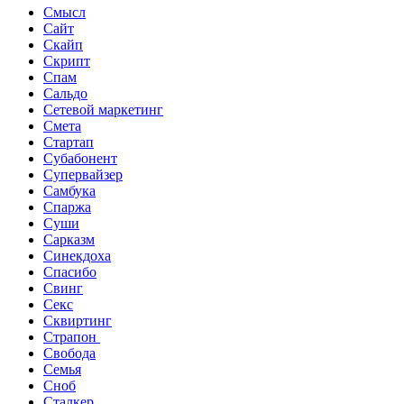
Смысл
Сайт
Скайп
Скрипт
Спам
Сальдо
Сетевой маркетинг
Смета
Стартап
Субабонент
Супервайзер
Самбука
Спаржа
Суши
Сарказм
Синекдоха
Спасибо
Свинг
Секс
Сквиртинг
Страпон
Свобода
Семья
Сноб
Сталкер