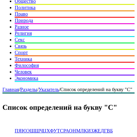
Общество
Политика
Право
Природа
Разное
Религия
Секс
Связь
Спорт
Техника
Философия
Человек
Экономика
Главная
/
Разделы
/
Указатель
/
Список определений на букву "С"
Список определений на букву "С"
П
Я
Ю
Э
Щ
Ш
Ч
Ц
Х
Ф
У
Т
С
Р
А
О
Н
М
Л
К
И
З
Ж
Е
Д
Г
В
Б