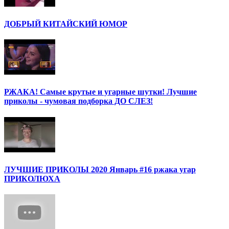
ДОБРЫЙ КИТАЙСКИЙ ЮМОР
РЖАКА! Самые крутые и угарные шутки! Лучшие
приколы - чумовая подборка ДО СЛЕЗ!
ЛУЧШИЕ ПРИКОЛЫ 2020 Январь #16 ржака угар
ПРИКОЛЮХА