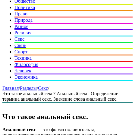
Общество
Политика
Право
Природа
Разное
Религия
Секс
Связь
Спорт
Техника
Философия
Человек
Экономика
Главная
/
Разделы
/
Секс
/
Что такое анальный секс? Анальный секс. Определение
термина анальный секс. Значение слова анальный секс.
Что такое анальный секс.
Анальный секс
— это форма полового акта,
подразумевающая введение полового члена в анальное