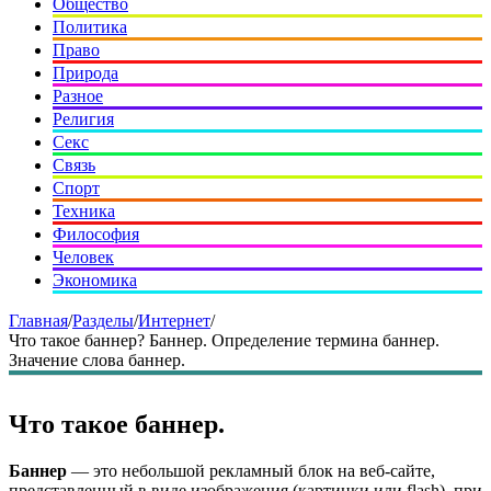
Общество
Политика
Право
Природа
Разное
Религия
Секс
Связь
Спорт
Техника
Философия
Человек
Экономика
Главная
/
Разделы
/
Интернет
/
Что такое баннер? Баннер. Определение термина баннер.
Значение слова баннер.
Что такое баннер.
Баннер
— это небольшой рекламный блок на веб-сайте,
представленный в виде изображения (картинки или flash), при