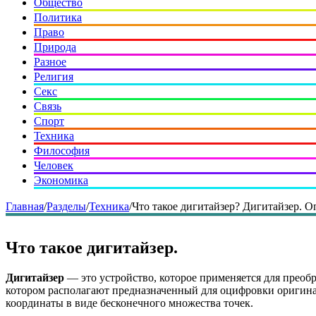
Общество
Политика
Право
Природа
Разное
Религия
Секс
Связь
Спорт
Техника
Философия
Человек
Экономика
Главная
/
Разделы
/
Техника
/
Что такое дигитайзер? Дигитайзер. О
Что такое дигитайзер.
Дигитайзер
— это устройство, которое применяется для преоб
котором располагают предназначенный для оцифровки оригина
координаты в виде бесконечного множества точек.