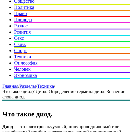
Общество
Политика
Право
Природа
Разное
Религия
Секс
Связь
Спорт
Техника
Философия
Человек
Экономика
Главная
/
Разделы
/
Техника
/
Что такое диод? Диод. Определение термина диод. Значение
слова диод.
Что такое диод.
Диод
— это электровакуумный, полупроводниковый или
газообразный прибор, с резко выраженной односторонней