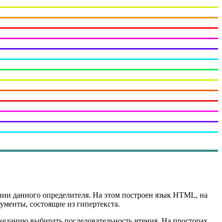
нии данного определителя. На этом построен язык HTML, на
ументы, состоящие из гипертекста.
 желанию выбирать последовательность чтения. На просторах