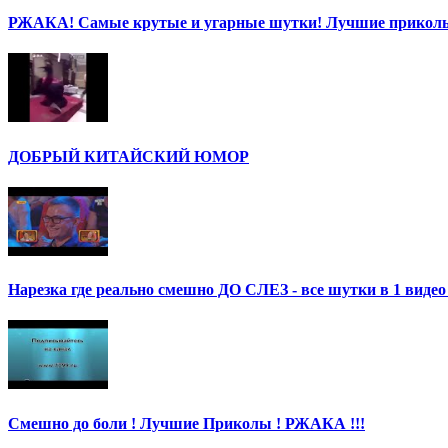
РЖАКА! Самые крутые и угарные шутки! Лучшие приколы
ДОБРЫЙ КИТАЙСКИЙ ЮМОР
Нарезка где реально смешно ДО СЛЕЗ - все шутки в 1 ви
Смешно до боли ! Лучшие Приколы ! РЖАКА !!!