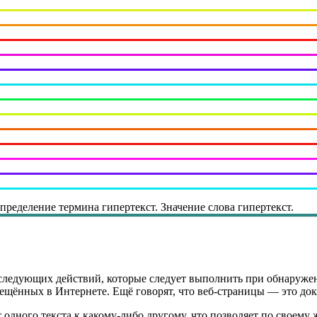
Определение термина гипертекст. Значение слова гипертекст.
следующих действий, которые следует выполнить при обнаруже
ещённых в Интернете. Ещё говорят, что веб-страницы — это док
 одного текста к какому-либо другому, что позволяет по своему