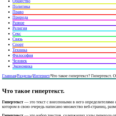
Общество
Политика
Право
Природа
Разное
Религия
Секс
Связь
Спорт
Техника
Философия
Человек
Экономика
Главная
/
Разделы
/
Интернет
/
Что такое гипертекст? Гипертекст. 
Что такое гипертекст.
Гипертекст
— это текст с внесенными в него определителями 
котором в свою очередь написано множество веб-страниц, разм
Гипертекст
— это набор текстов, содержащих узлы перехода от