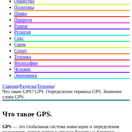
Общество
Политика
Право
Природа
Разное
Религия
Секс
Связь
Спорт
Техника
Философия
Человек
Экономика
Главная
/
Разделы
/
Техника
/
Что такое GPS? GPS. Определение термина GPS. Значение
слова GPS.
Что такое GPS.
GPS
— это глобальная система навигации и определения
положения, используется в странах Европы и Америки.