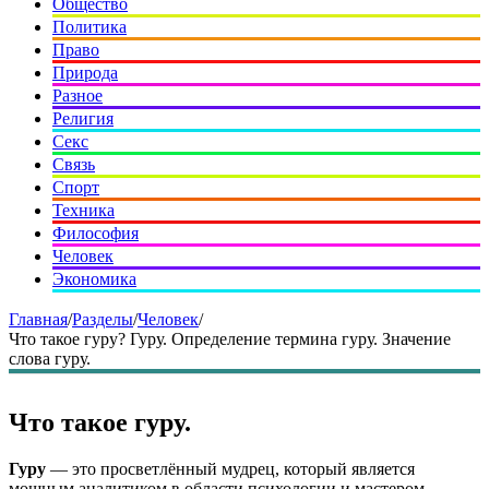
Общество
Политика
Право
Природа
Разное
Религия
Секс
Связь
Спорт
Техника
Философия
Человек
Экономика
Главная
/
Разделы
/
Человек
/
Что такое гуру? Гуру. Определение термина гуру. Значение
слова гуру.
Что такое гуру.
Гуру
— это просветлённый мудрец, который является
мощным аналитиком в области психологии и мастером