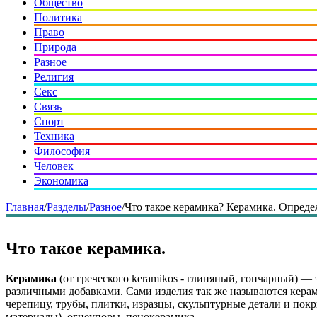
Общество
Политика
Право
Природа
Разное
Религия
Секс
Связь
Спорт
Техника
Философия
Человек
Экономика
Главная
/
Разделы
/
Разное
/
Что такое керамика? Керамика. Опреде
Что такое керамика.
Керамика
(от греческого keramikos - глиняный, гончарный) —
различными добавками. Сами изделия так же называются кер
черепицу, трубы, плитки, изразцы, скульптурные детали и пок
материалы), огнеупоры, пенокерамика.