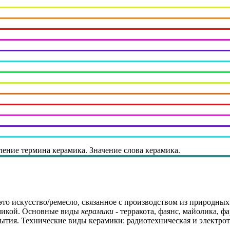
ление термина керамика. Значение слова керамика.
 это искусство/ремесло, связанное с производством из природны
амикой. Основные виды
керамики
- терракота, фаянс, майолика, ф
рытия. Технические виды керамики: радиотехническая и электро