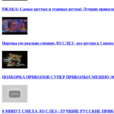
РЖАКА! Самые крутые и угарные шутки! Лучшие приколы
Нарезка где реально смешно ДО СЛЕЗ - все шутки в 1 ви
ПОДБОРКА ПРИКОЛОВ СУПЕР ПРИКОЛЫ/СМЕШНО ДО 
8 МИНУТ СМЕХА ДО СЛЕЗ | ЛУЧШИЕ РУССКИЕ ПРИ