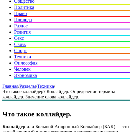
Общество
Политика
Право
Природа
Разное
Религия
Секс
Связь
Спорт
Техника
Философия
Человек
Экономика
Главная
/
Разделы
/
Техника
/
Что такое коллайдер? Коллайдер. Определение термина
коллайдер. Значение слова коллайдер.
Что такое коллайдер.
Коллайдер
или Большой Андронный Коллайдер (БАК) — это
самый крупный в мире ускоритель элементарных частиц,