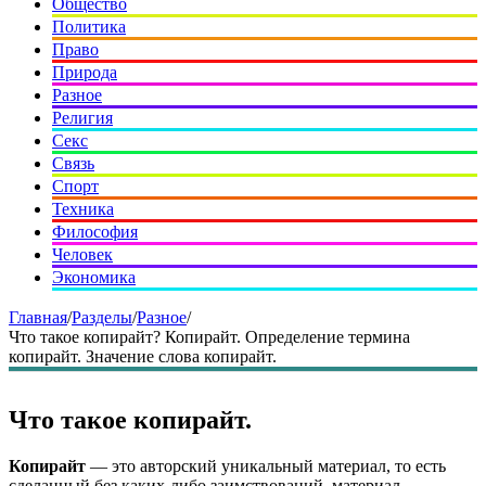
Общество
Политика
Право
Природа
Разное
Религия
Секс
Связь
Спорт
Техника
Философия
Человек
Экономика
Главная
/
Разделы
/
Разное
/
Что такое копирайт? Копирайт. Определение термина
копирайт. Значение слова копирайт.
Что такое копирайт.
Копирайт
— это авторский уникальный материал, то есть
сделанный без каких-либо заимствований, материал,