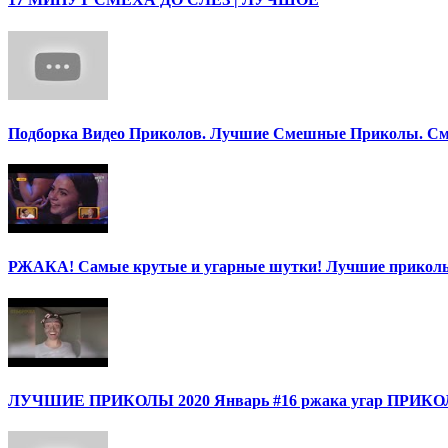
Подборка Видео Приколов. Лучшие Смешные Приколы. См
РЖАКА! Самые крутые и угарные шутки! Лучшие приколы
ЛУЧШИЕ ПРИКОЛЫ 2020 Январь #16 ржака угар ПРИ