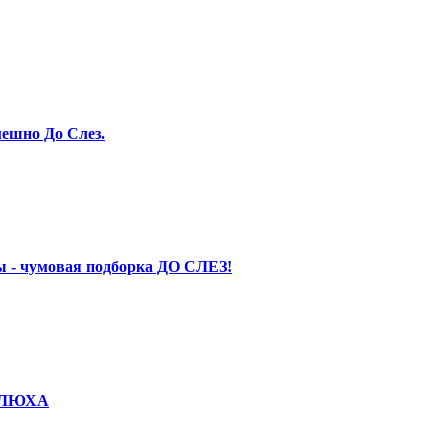
ешно До Слез.
 - чумовая подборка ДО СЛЕЗ!
КОЛЮХА