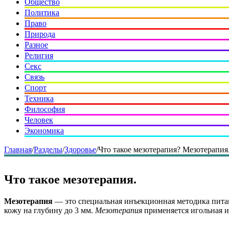
Общество
Политика
Право
Природа
Разное
Религия
Секс
Связь
Спорт
Техника
Философия
Человек
Экономика
Главная
/
Разделы
/
Здоровье
/
Что такое мезотерапия? Мезотерапия
Что такое мезотерапия.
Мезотерапия
— это специальная инъекционная методика питан
кожу на глубину до 3 мм.
Мезотерапия
применяется игольная и