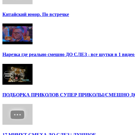
Китайский юмор. По встречке
Нарезка где реально смешно ДО СЛЕЗ - все шутки в 1 ви
ПОДБОРКА ПРИКОЛОВ СУПЕР ПРИКОЛЫ/СМЕШНО ДО 
17 МИНУТ СМЕХА ДО СЛЕЗ | ЛУЧШОЕ