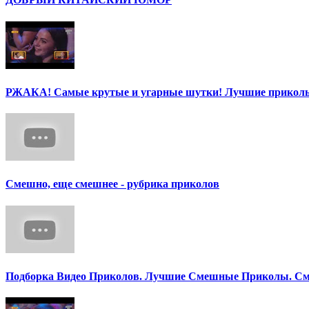
РЖАКА! Самые крутые и угарные шутки! Лучшие приколы
Смешно, еще смешнее - рубрика приколов
Подборка Видео Приколов. Лучшие Смешные Приколы. См