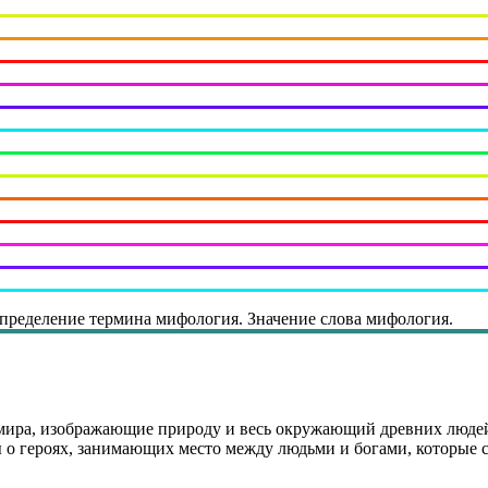
пределение термина мифология. Значение слова мифология.
 мира, изображающие природу и весь окружающий древних люде
зы о героях, занимающих место между людьми и богами, которы