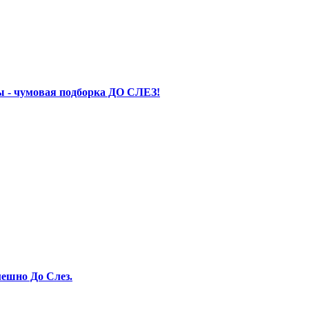
 - чумовая подборка ДО СЛЕЗ!
ешно До Слез.