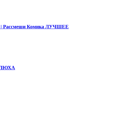
део | Рассмеши Комика ЛУЧШЕЕ
КОЛЮХА