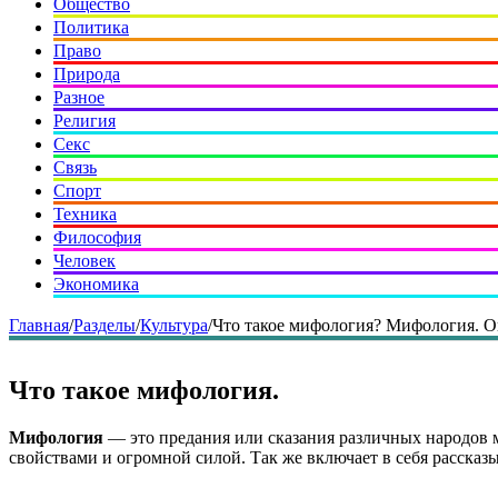
Общество
Политика
Право
Природа
Разное
Религия
Секс
Связь
Спорт
Техника
Философия
Человек
Экономика
Главная
/
Разделы
/
Культура
/
Что такое мифология? Мифология. О
Что такое мифология.
Мифология
— это предания или сказания различных народов
свойствами и огромной силой. Так же включает в себя расска