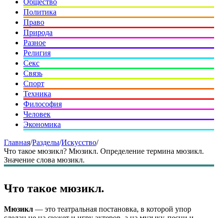
Общество
Политика
Право
Природа
Разное
Религия
Секс
Связь
Спорт
Техника
Философия
Человек
Экономика
Главная
/
Разделы
/
Искусство
/
Что такое мюзикл? Мюзикл. Определение термина мюзикл.
Значение слова мюзикл.
Что такое мюзикл.
Мюзикл
— это театральная постановка, в которой упор
сделан не на сюжет и игру актеров, а на музыку, песни и