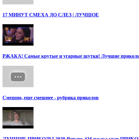
17 МИНУТ СМЕХА ДО СЛЕЗ | ЛУЧШОЕ
РЖАКА! Самые крутые и угарные шутки! Лучшие приколы
Смешно, еще смешнее - рубрика приколов
ЛУЧШИЕ ПРИКОЛЫ 2020 Январь #16 ржака угар ПРИ