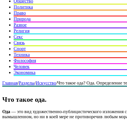
Общество
Политика
Право
Природа
Разное
Религия
Секс
Связь
Спорт
Техника
Философия
Человек
Экономика
Главная
/
Разделы
/
Искусство
/
Что такое ода? Ода. Определение те
Что такое ода.
Ода
— это вид художественно-публицистического изложения с
вымышленном, но ни в коей мере не противоречив любым мора