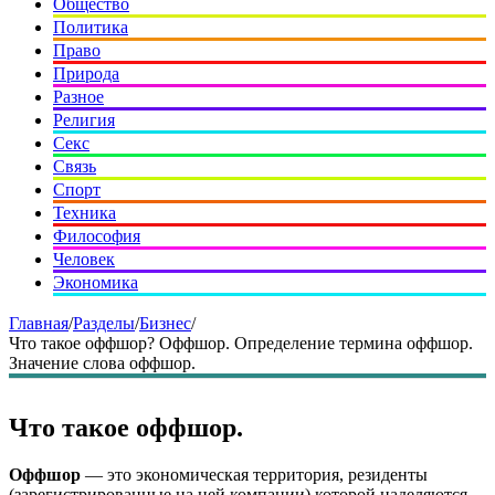
Общество
Политика
Право
Природа
Разное
Религия
Секс
Связь
Спорт
Техника
Философия
Человек
Экономика
Главная
/
Разделы
/
Бизнес
/
Что такое оффшор? Оффшор. Определение термина оффшор.
Значение слова оффшор.
Что такое оффшор.
Оффшор
— это экономическая территория, резиденты
(зарегистрированные на ней компании) которой наделяются