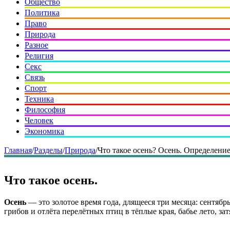
Общество
Политика
Право
Природа
Разное
Религия
Секс
Связь
Спорт
Техника
Философия
Человек
Экономика
Главная
/
Разделы
/
Природа
/
Что такое осень? Осень. Определение
Что такое осень.
Осень
— это золотое время года, длящееся три месяца: сентябр
грибов и отлёта перелётных птиц в тёплые края, бабье лето, з