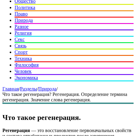
Общество
Политика
Право
Природа
Разное
Религия
Секс
Связь
Спорт
Техника
Философия
Человек
Экономика
Главная
/
Разделы
/
Природа
/
Что такое регенерация? Регенерация. Определение термина
регенерация. Значение слова регенерация.
Что такое регенерация.
Регенерация
— это восстановление первоначальных свойств
и состава отработанных продуктов после завершения