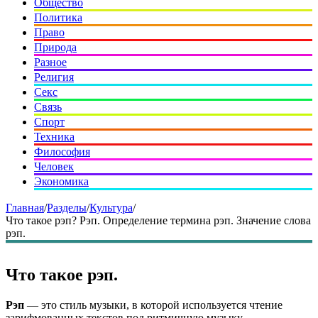
Общество
Политика
Право
Природа
Разное
Религия
Секс
Связь
Спорт
Техника
Философия
Человек
Экономика
Главная
/
Разделы
/
Культура
/
Что такое рэп? Рэп. Определение термина рэп. Значение слова
рэп.
Что такое рэп.
Рэп
— это стиль музыки, в которой используется чтение
зарифмованных текстов под ритмичную музыку,