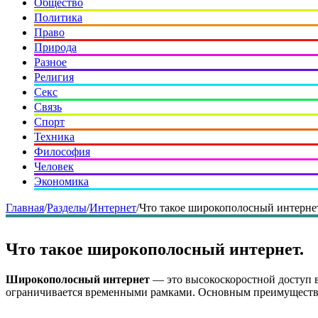
Общество
Политика
Право
Природа
Разное
Религия
Секс
Связь
Спорт
Техника
Философия
Человек
Экономика
Главная
/
Разделы
/
Интернет
/
Что такое широкополосный интерне
Что такое широкополосный интернет.
Широкополосный интернет
— это высокоскоростной доступ в
ограничивается временными рамками. Основным преимущество