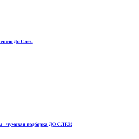
ешно До Слез.
 - чумовая подборка ДО СЛЕЗ!