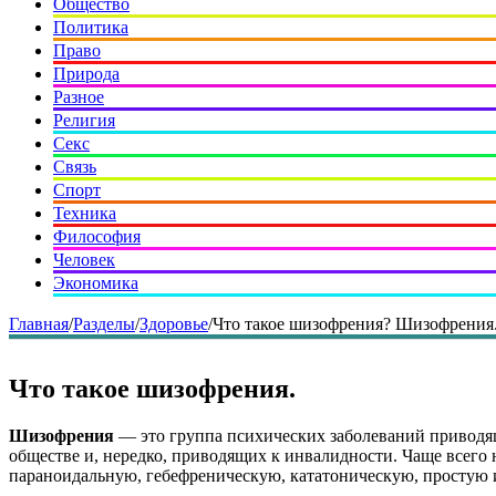
Общество
Политика
Право
Природа
Разное
Религия
Секс
Связь
Спорт
Техника
Философия
Человек
Экономика
Главная
/
Разделы
/
Здоровье
/
Что такое шизофрения? Шизофрения.
Что такое шизофрения.
Шизофрения
— это группа психических заболеваний приводя
обществе и, нередко, приводящих к инвалидности. Чаще всего н
параноидальную, гебефреническую, кататоническую, простую 