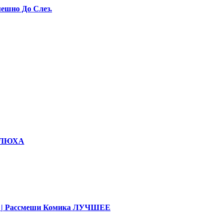
ешно До Слез.
КОЛЮХА
део | Рассмеши Комика ЛУЧШЕЕ