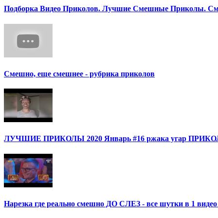
Подборка Видео Приколов. Лучшие Смешные Приколы. См
Смешно, еще смешнее - рубрика приколов
ЛУЧШИЕ ПРИКОЛЫ 2020 Январь #16 ржака угар ПРИ
Нарезка где реально смешно ДО СЛЕЗ - все шутки в 1 ви