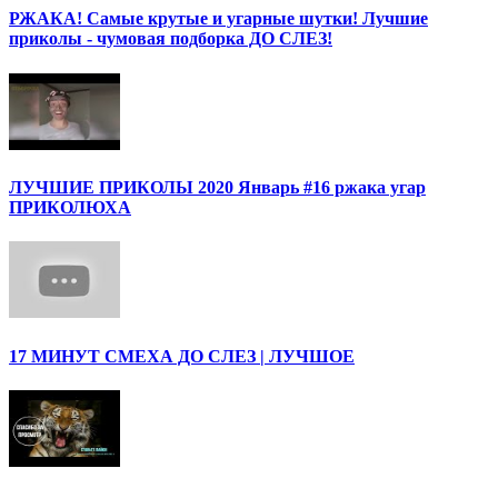
РЖАКА! Самые крутые и угарные шутки! Лучшие
приколы - чумовая подборка ДО СЛЕЗ!
ЛУЧШИЕ ПРИКОЛЫ 2020 Январь #16 ржака угар
ПРИКОЛЮХА
17 МИНУТ СМЕХА ДО СЛЕЗ | ЛУЧШОЕ