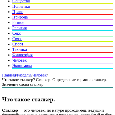
Общество
Политика
Право
Природа
Разное
Религия
Секс
Связь
Спорт
Техника
Философия
Человек
Экономика
Главная
/
Разделы
/
Человек
/
Что такое сталкер? Сталкер. Определение термина сталкер.
Значение слова сталкер.
Что такое сталкер.
Сталкер
— это человек, по натуре проходимец, ведущий
беспокойную жизнь охотника и разведчика, способный выйти