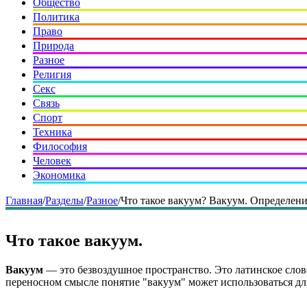
Общество
Политика
Право
Природа
Разное
Религия
Секс
Связь
Спорт
Техника
Философия
Человек
Экономика
Главная
/
Разделы
/
Разное
/
Что такое вакуум? Вакуум. Определени
Что такое вакуум.
Вакуум
— это безвоздушное пространство. Это латинское слово
переносном смысле понятие "вакуум" может использоваться для 