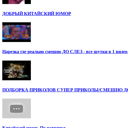
ДОБРЫЙ КИТАЙСКИЙ ЮМОР
Нарезка где реально смешно ДО СЛЕЗ - все шутки в 1 ви
ПОДБОРКА ПРИКОЛОВ СУПЕР ПРИКОЛЫ/СМЕШНО ДО 
Китайский юмор. По встречке