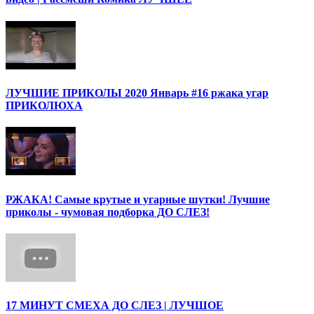
ЛУЧШИЕ ПРИКОЛЫ 2020 Январь #16 ржака угар
ПРИКОЛЮХА
РЖАКА! Самые крутые и угарные шутки! Лучшие
приколы - чумовая подборка ДО СЛЕЗ!
17 МИНУТ СМЕХА ДО СЛЕЗ | ЛУЧШОЕ