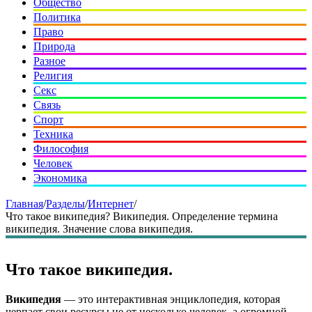
Общество
Политика
Право
Природа
Разное
Религия
Секс
Связь
Спорт
Техника
Философия
Человек
Экономика
Главная
/
Разделы
/
Интернет
/
Что такое википедия? Википедия. Определение термина
википедия. Значение слова википедия.
Что такое википедия.
Википедия
— это интерактивная энциклопедия, которая
черпает свои ресурсы не от несколько человек, а огромной