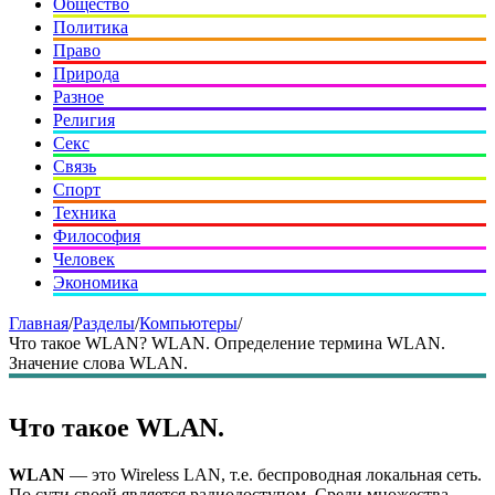
Общество
Политика
Право
Природа
Разное
Религия
Секс
Связь
Спорт
Техника
Философия
Человек
Экономика
Главная
/
Разделы
/
Компьютеры
/
Что такое WLAN? WLAN. Определение термина WLAN.
Значение слова WLAN.
Что такое WLAN.
WLAN
— это Wireless LAN, т.е. беспроводная локальная сеть.
По сути своей является радиодоступом. Среди множества