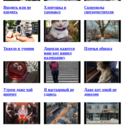
Входить или не
Хлопушка в
Скороходы
входить
тампаксе
снегоочестители
Тяжело в учении
Дорогая кажется
Птичья общага
наш кот нашел
валерьянку
Утром даже чай
Я настырный не
Даже кот мной не
шепчет
сдаюсь
доволен