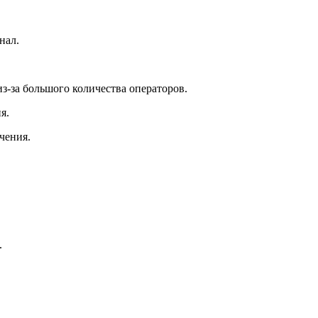
нал.
з-за большого количества операторов.
я.
чения.
.