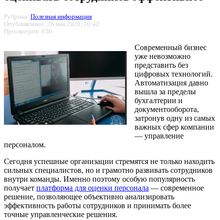
Рубрика:
Полезная информация
Опубликовано: 28 мая 2026, 10:42
Просмотров: 656
Современный бизнес
уже невозможно
представить без
цифровых технологий.
Автоматизация давно
вышла за пределы
бухгалтерии и
документооборота,
затронув одну из самых
важных сфер компании
— управление
персоналом.
Сегодня успешные организации стремятся не только находить
сильных специалистов, но и грамотно развивать сотрудников
внутри команды. Именно поэтому особую популярность
получает
платформа для оценки персонала
— современное
решение, позволяющее объективно анализировать
эффективность работы сотрудников и принимать более
точные управленческие решения.