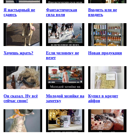
Я настырный не
Фантастическая
Входить или не
сдаюсь
сила воли
входить
Хочешь жрать?
Если человеку не
Новая продукция
везет
Он сказал. Ну всё
Молодой хозяйке на
Купил в кредит
сейчас спою!
заметку
айфон