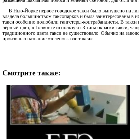
размещена шахматная полоса и зелёный световой, для отличия 
В Нью-Йорке первое городское такси было выпущено на линию
владела большинством таксопарков и была заинтересованы в их
такси особенно полюбили гангстеры-контрабандисты. В такси п
чёрный цвет, в Гонконге используют 3 типа окраски такси, ча
традиционного цвета такси не существовало. Обычно на заводс
произошло название «зеленоглазое такси».
Смотрите также: