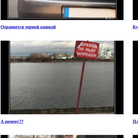
Охраняется черной кошкой
Ку
А почему??
Пл