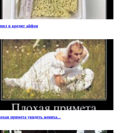
пил в кредит айфон
охая примета увидеть жениха...