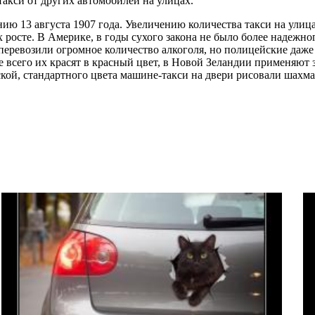
такси от других автомобилей на улицах.
 13 августа 1907 года. Увеличению количества такси на улица
 росте. В Америке, в годы сухого закона не было более надежно
еревозили огромное количество алкоголя, но полицейские даже н
ще всего их красят в красный цвет, в Новой Зеландии применяют
кой, стандартного цвета машине-такси на двери рисовали шахма