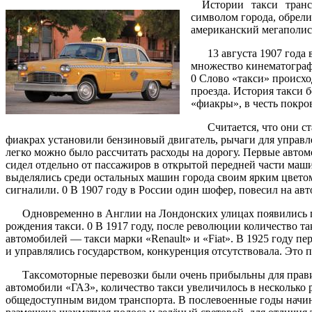
Истории такси транспор
символом города, обрел
американский мегаполис
13 августа 1907 года в
множество кинематограф
0 Слово «такси» происхо
проезда. История такси 
«фиакры», в честь покро
Считается, что они ста
фиакрах установили бензиновый двигатель, рычаги для управле
легко можно было рассчитать расходы на дорогу. Первые автом
сидел отдельно от пассажиров в открытой передней части маш
выделялись среди остальных машин города своим ярким цветом.
сигналили. 0 В 1907 году в России один шофер, повесил на авт
Одновременно в Англии на Лондонских улицах появились п
рождения такси. 0 В 1917 году, после революции количество та
автомобилей — такси марки «Renault» и «Fiat». В 1925 году п
и управлялись государством, конкуренция отсутствовала. Это 
Таксомоторные перевозки были очень прибыльны для правител
автомобили «ГАЗ», количество такси увеличилось в несколько р
общедоступным видом транспорта. В послевоенные годы начин