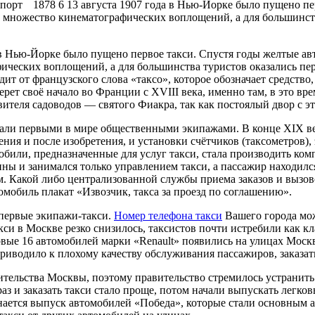
т 1878 6 13 августа 1907 года в Нью-Йорке было пущено пер
и множество кинематографических воплощений, а для большинств
 Нью-Йорке было пущено первое такси. Спустя годы желтые ав
ических воплощений, а для большинства туристов оказались пе
дит от французского слова «таксо», которое обозначает средство
берет своё начало во Франции с XVIII века, именно там, в это в
вителя садоводов — святого Фиакра, так как постоялый двор с э
ли первыми в мире общественными экипажами. В конце XIX век
ния и после изобретения, и установки счётчиков (таксометров),
обили, предназначенные для услуг такси, стала производить ко
ины и занимался только управлением такси, а пассажир находил
 Какой либо централизованной службы приема заказов и вызовов
омобиль плакат «Извозчик, такса за проезд по соглашению».
ервые экипажи-такси.
Номер телефона такси
Вашего города мож
кси в Москве резко снизилось, таксистов почти истребили как к
ервые 16 автомобилей марки «Renault» появились на улицах Моск
приводило к плохому качеству обслуживания пассажиров, заказат
ьства Москвы, поэтому правительство стремилось устранить э
аз и заказать такси стало проще, потом начали выпускать легко
ается выпуск автомобилей «Победа», которые стали основным а