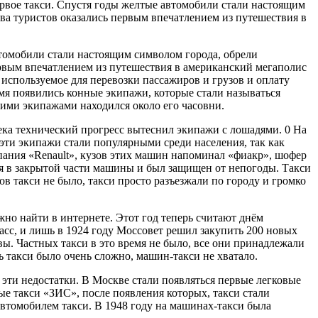
вое такси. Спустя годы желтые автомобили стали настоящим
а туристов оказались первым впечатлением из путешествия в
томобили стали настоящим символом города, обрели
рвым впечатлением из путешествия в американский мегаполис
, используемое для перевозки пассажиров и грузов и оплату
ремя появились конные экипажи, которые стали называться
тими экипажами находился около его часовни.
а технический прогресс вытеснил экипажи с лошадями. 0 На
 эти экипажи стали популярными среди населения, так как
мпания «Renault», кузов этих машин напоминал «фиакр», шофер
ся в закрытой части машины и был защищен от непогоды. Такси
 такси не было, такси просто разъезжали по городу и громко
но найти в интернете. Этот год теперь считают днём
ласс, и лишь в 1924 году Моссовет решил закупить 200 новых
вы. Частных такси в это время не было, все они принадлежали
ь такси было очень сложно, машин-такси не хватало.
ти недостатки. В Москве стали появляться первые легковые
вые такси «ЗИС», после появления которых, такси стали
втомобилем такси. В 1948 году на машинах-такси была