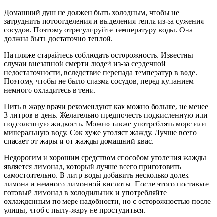
Домашний душ не должен быть холодным, чтобы не
затруднить потоотделения и выделения тепла из-за сужения
сосудов. Поэтому отрегулируйте температуру воды. Она
должна быть достаточно теплой.
На пляже старайтесь соблюдать осторожность. Известны
случаи внезапной смерти людей из-за сердечной
недостаточности, вследствие перепада температур в воде.
Поэтому, чтобы не было спазма сосудов, перед купанием
немного охладитесь в тени.
Пить в жару врачи рекомендуют как можно больше, не менее
3 литров в день. Желательно предпочесть подкисленную или
подсоленную жидкость. Можно также употреблять морс или
минеральную воду. Сок хуже утоляет жажду. Лучше всего
спасает от жары и от жажды домашний квас.
Недорогим и хорошим средством способом утоления жажды
является лимонад, который лучше всего приготовить
самостоятельно. В литр воды добавить несколько долек
лимона и немного лимонной кислоты. После этого поставьте
готовый лимонад в холодильник и употребляйте
охлажденным по мере надобности, но с осторожностью после
улицы, чтоб с пылу-жару не простудиться.