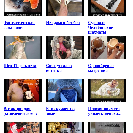
Фантастическая
Не сдамся без боя
Суровые
сила воли
Челябинские
шахматы
Шел 11 день лета
Спят усталые
Однояйцевые
котятки
матрешки
Все акции для
Кто скучает по
Плохая примета
разведения лохов
зиме
увидеть жениха...