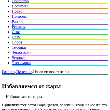
Общество
Политика
Право
Природа
Разное
Религия
Секс
Связь
Спорт
Техника
Философия
Человек
Экономика
Главная
/
Полезное
/
Избавляемся от жары
Избавляемся от жары
Избавляемся от жары
Приближается лето! Пора цветов, зелени и ягод! Какое же это
чудесное время года! Сколько позитива и красоты, сочных