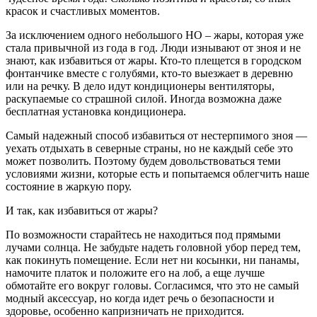
красок и счастливых моментов.
За исключением одного небольшого НО – жары, которая уже
стала привычной из года в год. Люди изнывают от зноя и не
знают, как избавиться от жары. Кто-то плещется в городском
фонтанчике вместе с голубями, кто-то выезжает в деревню
или на речку. В дело идут кондиционеры вентиляторы,
раскупаемые со страшной силой. Иногда возможна даже
бесплатная установка кондиционера.
Самый надежный способ избавиться от нестерпимого зноя —
уехать отдыхать в северные страны, но не каждый себе это
может позволить. Поэтому будем довольствоваться теми
условиями жизни, которые есть и попытаемся облегчить наше
состояние в жаркую пору.
И так, как избавиться от жары?
По возможности старайтесь не находиться под прямыми
лучами солнца. Не забудьте надеть головной убор перед тем,
как покинуть помещение. Если нет ни косынки, ни панамы,
намочите платок и положите его на лоб, а еще лучше
обмотайте его вокруг головы. Согласимся, что это не самый
модный аксессуар, но когда идет речь о безопасности и
здоровье, особенно капризничать не приходится.