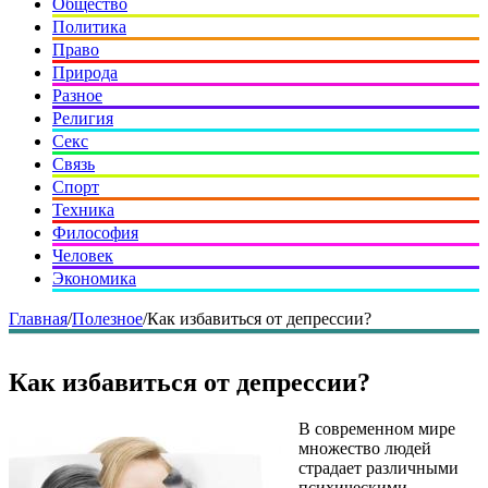
Общество
Политика
Право
Природа
Разное
Религия
Секс
Связь
Спорт
Техника
Философия
Человек
Экономика
Главная
/
Полезное
/
Как избавиться от депрессии?
Как избавиться от депрессии?
В современном мире
множество людей
страдает различными
психическими