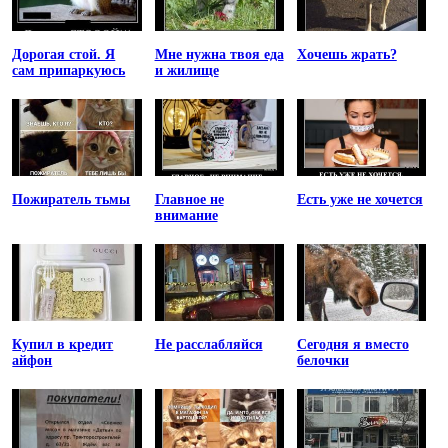
Дорогая стой. Я
Мне нужна твоя еда
Хочешь жрать?
сам припаркуюсь
и жилище
Пожиратель тьмы
Главное не
Есть уже не хочется
внимание
Купил в кредит
Не расслабляйся
Сегодня я вместо
айфон
белочки