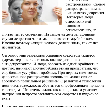
расстройствами. Самым
распространенным из
них является депрессия.
Некоторые люди
относятся к ней
слишком
легкомысленно, не
считая чем-то серьезным. На самом же деле запущенные
случаи депрессии часто заканчиваются самоубийством.
Именно поэтому каждый человек должен знать, как от нее
избавиться.
Сегодня очень разрекламированным средством является
фармакотерапия, т. е. использование различных
антидепрессантов. И люди, бросаясь из одной крайности в
другую, начинают злоупотреблять этими препаратами, что
еще больше усугубляет проблему. При первых симптомах
депрессивного расстройства помощь психолога станет
абсолютно правильным решением. С развитием технологий
появилась возможность обратиться к профессионалу прямо из
своего дома. Что очень важно, так как при таком ужасном
настроении непросто заставить себя собраться и куда-либо
ехать.
Психолог же сможет оценить степень психического