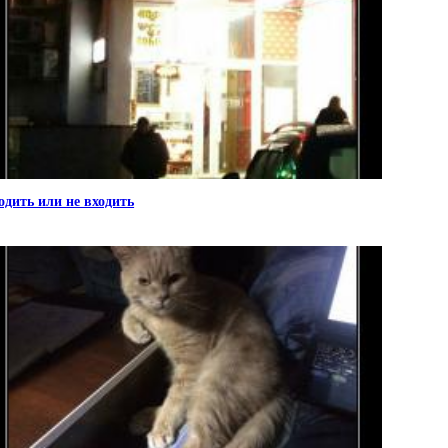
одить или не входить