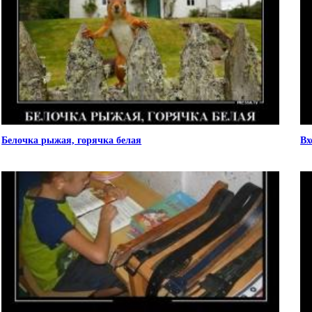
Белочка рыжая, горячка белая
Вх