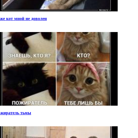
же кот мной не доволен
жиратель тьмы