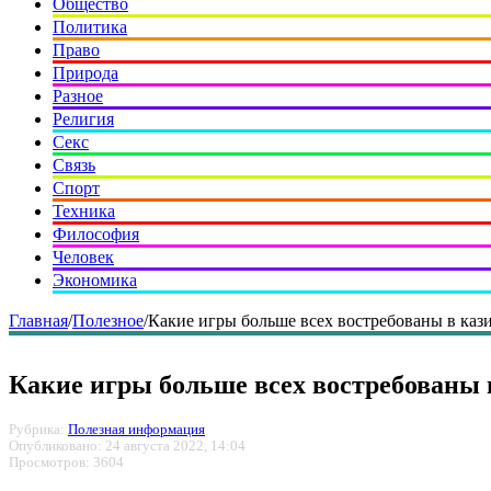
Общество
Политика
Право
Природа
Разное
Религия
Секс
Связь
Спорт
Техника
Философия
Человек
Экономика
Главная
/
Полезное
/
Какие игры больше всех востребованы в каз
Какие игры больше всех востребованы 
Рубрика:
Полезная информация
Опубликовано: 24 августа 2022, 14:04
Просмотров: 3604