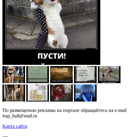
По размещению рекламы на портале обращайтесь на e-mail
trap_hall@mail.ru
Карта сайта