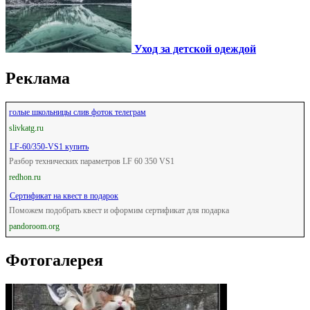
Уход за детской одеждой
Реклама
голые школьницы слив фоток телеграм
slivkatg.ru
LF-60/350-VS1 купить
Разбор технических параметров LF 60 350 VS1
redhon.ru
Сертификат на квест в подарок
Поможем подобрать квест и оформим сертификат для подарка
pandoroom.org
Фотогалерея