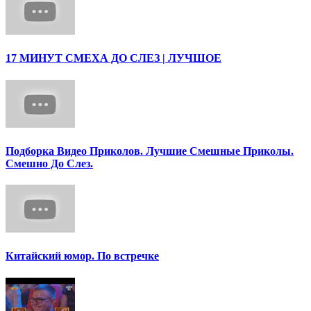
17 МИНУТ СМЕХА ДО СЛЕЗ | ЛУЧШОЕ
Подборка Видео Приколов. Лучшие Смешные Приколы.
Смешно До Слез.
Китайский юмор. По встречке