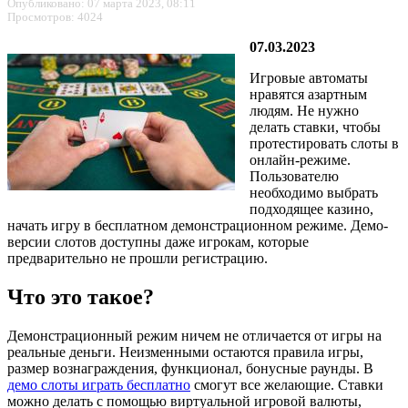
Опубликовано: 07 марта 2023, 08:11
Просмотров: 4024
07.03.2023
Игровые автоматы
нравятся азартным
людям. Не нужно
делать ставки, чтобы
протестировать слоты в
онлайн-режиме.
Пользователю
необходимо выбрать
подходящее казино,
начать игру в бесплатном демонстрационном режиме. Демо-
версии слотов доступны даже игрокам, которые
предварительно не прошли регистрацию.
Что это такое?
Демонстрационный режим ничем не отличается от игры на
реальные деньги. Неизменными остаются правила игры,
размер вознаграждения, функционал, бонусные раунды. В
демо слоты играть бесплатно
смогут все желающие. Ставки
можно делать с помощью виртуальной игровой валюты,