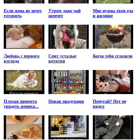
Если жена не хочет
Утром даже чай
Мне нужна твоя еда
готовить
шепчет
и жилище
Любовь с первого
Спят усталые
Когда тебя сглазили
взгляда
котятки
Плохая примета
Новая продукция
Попугай? Нет не
увидеть жениха...
видел