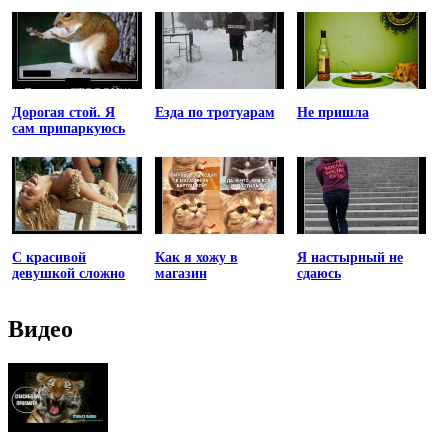
Дорогая стой. Я
Езда по тротуарам
Не пришла
сам припаркуюсь
С красивой
Как я хожу в
Я настырный не
девушкой сложно
магазин
сдаюсь
Видео