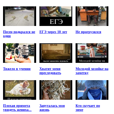
Песец подкрался не
ЕГЭ через 10 лет
Не прогрузился
один
Тяжело в учении
Хватит меня
Молодой хозяйке на
преследовать
заметку
Плохая примета
Запуталась моя
Кто скучает по
увидеть жениха...
жизнь
зиме