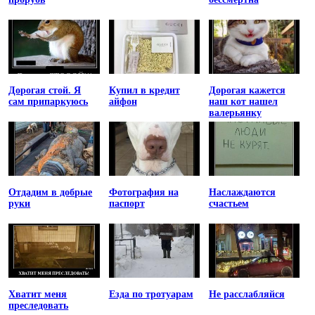
Дорогая стой. Я
Купил в кредит
Дорогая кажется
сам припаркуюсь
айфон
наш кот нашел
валерьянку
Отдадим в добрые
Фотография на
Наслаждаются
руки
паспорт
счастьем
Хватит меня
Езда по тротуарам
Не расслабляйся
преследовать