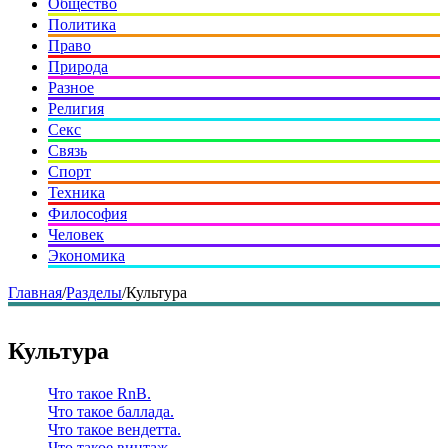
Общество
Политика
Право
Природа
Разное
Религия
Секс
Связь
Спорт
Техника
Философия
Человек
Экономика
Главная
/
Разделы
/
Культура
Культура
Что такое RnB.
Что такое баллада.
Что такое вендетта.
Что такое винтаж.