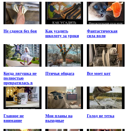
Не сдамся без боя
Как усадить
Фантастическая
школоту за уроки
сила воли
Когда лягушка не
Птичья общага
Все моет кот
полностью
превратилась в
принцессу
Главное не
Мои планы на
Голод не тетка
внимание
выходные