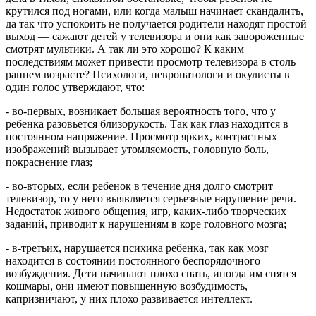
крутился под ногами, или когда малыш начинает скандалить,
да так что успокоить не получается родители находят простой
выход — сажают детей у телевизора и они как завороженные
смотрят мультики. А так ли это хорошо? К каким
последствиям может привести просмотр телевизора в столь
раннем возрасте? Психологи, невропатологи и окулисты в
один голос утверждают, что:
- во-первых, возникает большая вероятность того, что у
ребенка разовьется близорукость. Так как глаз находится в
постоянном напряжение. Просмотр ярких, контрастных
изображений вызывает утомляемость, головную боль,
покраснение глаз;
- во-вторых, если ребенок в течение дня долго смотрит
телевизор, то у него выявляется серьезные нарушение речи.
Недостаток живого общения, игр, каких-либо творческих
заданий, приводит к нарушениям в коре головного мозга;
- в-третьих, нарушается психика ребенка, так как мозг
находится в состоянии постоянного беспорядочного
возбуждения. Дети начинают плохо спать, иногда им снятся
кошмары, они имеют повышенную возбудимость,
капризничают, у них плохо развивается интеллект.